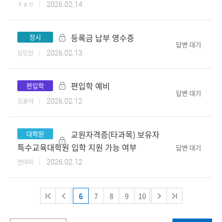
ㅈㅎㅇ
2026.02.14
등록금 납부 영수증
정시
답변 대기
김민찬
2026.02.13
편입학 예비
편입학
답변 대기
김윤아
2026.02.12
교원자격증(타과목) 보유자
대학원
특수교육대학원 입학 지원 가능 여부
답변 대기
연마미
2026.02.12
6
7
8
9
10