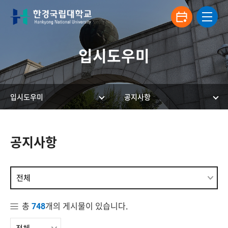
입시도우미
입시도우미
공지사항
한경국립대학교 입학안내
공지사항
전체
총
개의 게시물이 있습니다.
748