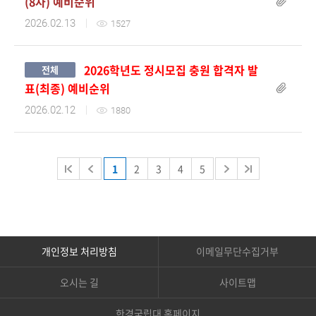
(8차) 예비순위
2026.02.13
1527
2026학년도 정시모집 충원 합격자 발
전체
첨부파일
표(최종) 예비순위
2026.02.12
1880
1
2
3
4
5
첨부파일
개인정보 처리방침
이메일무단수집거부
첨부파일
오시는 길
사이트맵
한경국립대 홈페이지