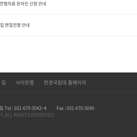
대입전형자료 온라인 신청 안내
 모집 면접전형 안내
 길
사이트맵
한경국립대 홈페이지
리팀
Tel : 031-670-5042~4
Fax :
031-670-5049
Y. ALL RIGHTS RESERVED.