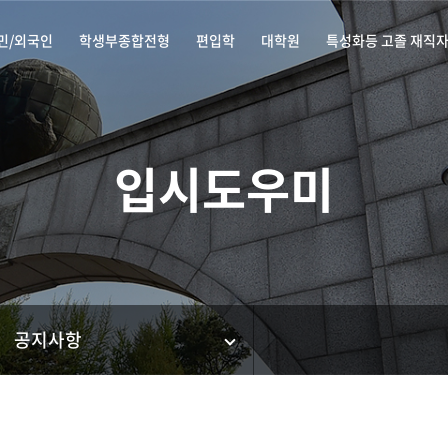
민/외국인
학생부종합전형
편입학
대학원
특성화등 고졸 재직
입시도우미
공지사항